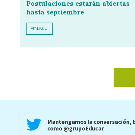
Postulaciones estarán abiertas
hasta septiembre
VER MÁS →
Mantengamos la conversación, b
como
@grupoEducar