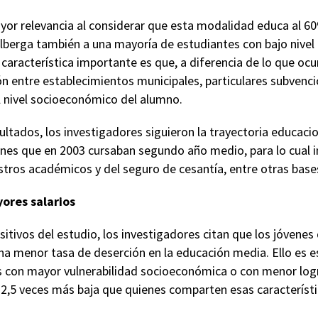
yor relevancia al considerar que esta modalidad educa al 6
lberga también a una mayoría de estudiantes con bajo nivel 
característica importante es que, a diferencia de lo que ocur
 entre establecimientos municipales, particulares subvenc
 nivel socioeconómico del alumno.
sultados, los investigadores siguieron la trayectoria educaci
enes que en 2003 cursaban segundo año medio, para lo cual i
stros académicos y del seguro de cesantía, entre otras base
ores salarios
sitivos del estudio, los investigadores citan que los jóvenes
a menor tasa de deserción en la educación media. Ello es e
s con mayor vulnerabilidad socioeconómica o con menor log
s 2,5 veces más baja que quienes comparten esas característ