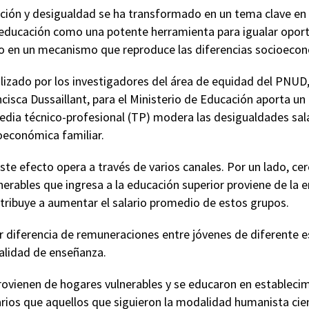
ación y desigualdad se ha transformado en un tema clave en 
 educación como una potente herramienta para igualar opor
 en un mecanismo que reproduce las diferencias socioecon
alizado por los investigadores del área de equidad del PNUD
isca Dussaillant, para el Ministerio de Educación aporta un
edia técnico-profesional (TP) modera las desigualdades sala
oeconómica familiar.
ste efecto opera a través de varios canales. Por un lado, cer
nerables que ingresa a la educación superior proviene de la
ntribuye a aumentar el salario promedio de estos grupos.
 diferencia de remuneraciones entre jóvenes de diferente 
alidad de enseñanza.
provienen de hogares vulnerables y se educaron en estableci
ios que aquellos que siguieron la modalidad humanista cien