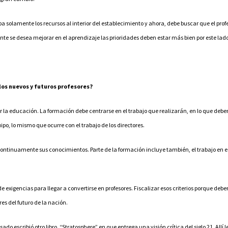
 solamente los recursos al interior del establecimiento y ahora, debe buscar que el pro
mente se desea mejorar en el aprendizaje las prioridades deben estar más bien por este lad
 los nuevos y futuros profesores?
cer la educación. La formación debe centrarse en el trabajo que realizarán, en lo que de
po, lo mismo que ocurre con el trabajo de los directores.
ontinuamente sus conocimientos. Parte de la formación incluye también, el trabajo en equi
 exigencias para llegar a convertirse en profesores. Fiscalizar esos criterios porque debe
ores del futuro de la nación.
do escribió otro libro, “Stratosphere” en que entrega una visión crítica del siglo 21. Allí l