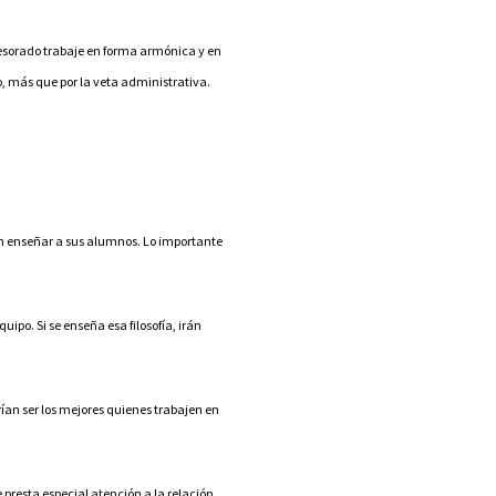
fesorado trabaje en forma armónica y en
o, más que por la veta administrativa.
ben enseñar a sus alumnos. Lo importante
po. Si se enseña esa filosofía, irán
rían ser los mejores quienes trabajen en
e presta especial atención a la relación