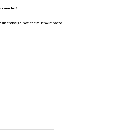
 es mucho?
 Y sin embargo, no tiene mucho impacto