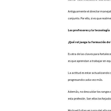
Antiguamente el director manejaba
conjunto. Por ello, si es que real
Los profesores y la tecnología
¿Qué rol juega la formación de
Es otra de las claves para fortale
es que aprendan a trabajar en equi
La actitud es estar actualizando c
progresando cada vez más.
Además, no descuidar los rangos de
esta profesión. Son ellos los forjad
Michael Fullan en junio del año pasa