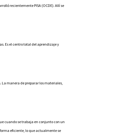
rolló recientemente PISA (OCDE). Allí se
. Es el centro total del aprendizaje y
. La manera de preparar los materiales,
que cuando se trabaja en conjunto con un
a forma eficiente, lo que actualmente se