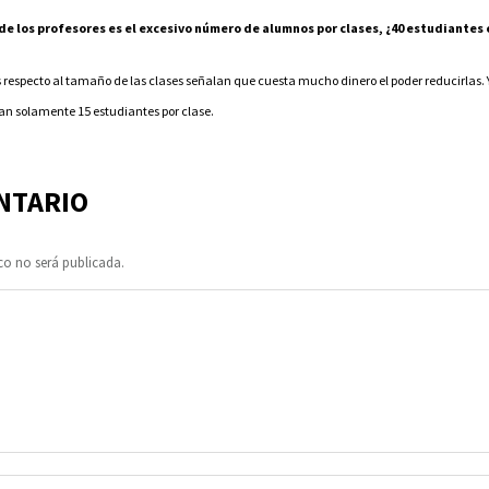
de los profesores es el excesivo número de alumnos por clases, ¿40 estudiantes
 respecto al tamaño de las clases señalan que cuesta mucho dinero el poder reducirlas.
an solamente 15 estudiantes por clase.
NTARIO
co no será publicada.