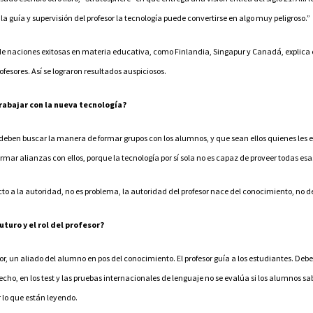
la guía y supervisión del profesor la tecnología puede convertirse en algo muy peligroso.”
e naciones exitosas en materia educativa, como Finlandia, Singapur y Canadá, explica en
esores. Así se lograron resultados auspiciosos.
rabajar con la nueva tecnología?
eben buscar la manera de formar grupos con los alumnos, y que sean ellos quienes les 
ar alianzas con ellos, porque la tecnología por sí sola no es capaz de proveer todas es
o a la autoridad, no es problema, la autoridad del profesor nace del conocimiento, no de
uturo y el rol del profesor?
or, un aliado del alumno en pos del conocimiento. El profesor guía a los estudiantes. Debe
cho, en los test y las pruebas internacionales de lenguaje no se evalúa si los alumnos s
lo que están leyendo.