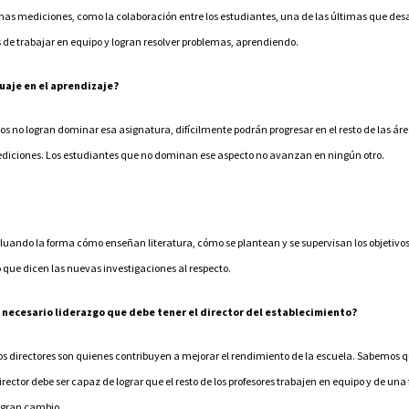
nas mediciones, como la colaboración entre los estudiantes, una de las últimas que desar
 de trabajar en equipo y logran resolver problemas, aprendiendo.
guaje en el aprendizaje?
 no logran dominar esa asignatura, difícilmente podrán progresar en el resto de las áreas
 mediciones. Los estudiantes que no dominan ese aspecto no avanzan en ningún otro.
aluando la forma cómo enseñan literatura, cómo se plantean y se supervisan los objetivos
 que dicen las nuevas investigaciones al respecto.
l necesario liderazgo que debe tener el director del establecimiento?
os directores son quienes contribuyen a mejorar el rendimiento de la escuela. Sabemos 
irector debe ser capaz de lograr que el resto de los profesores trabajen en equipo y de un
n gran cambio.