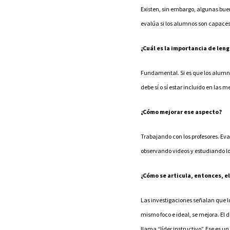
Existen, sin embargo, algunas bue
evalúa si los alumnos son capaces
¿Cuál es la importancia de len
Fundamental. Si es que los alumnos
debe sí o sí estar incluido en las
¿Cómo mejorar ese aspecto?
Trabajando con los profesores. Ev
observando videos y estudiando lo
¿Cómo se articula, entonces, e
Las investigaciones señalan que l
mismo foco e ideal, se mejora. El d
llama “líder instructivo”. Ese es u