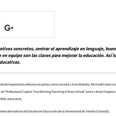
tivos concretos, centrar el aprendizaje en lenguaje, buen
 en equipo son las claves para mejorar la educación. Así lo
ducativas.
pado de importantes reformas en países como Canadá y Gran Bretaña.
Michaell Fullan vis
r de “Professional Capital: Transforming Teaching in Every School” junto a Andy Hargreav
04), entre otros.
érito del Instituto de Estudios en Educación de la Universidad de Toronto (Canadá).