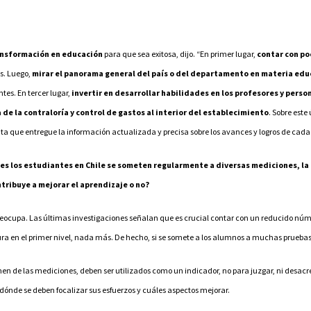
ansformación en educación
para que sea exitosa, dijo. “En primer lugar,
contar con po
s. Luego,
mirar el panorama general del país o del departamento en materia edu
es. En tercer lugar,
invertir en desarrollar habilidades en los profesores y pers
 de la contraloría y control de gastos al interior del establecimiento
. Sobre est
a que entregue la información actualizada y precisa sobre los avances y logros de cada 
íses los estudiantes en Chile se someten regularmente a diversas mediciones, la 
ntribuye a mejorar el aprendizaje o no?
eocupa. Las últimas investigaciones señalan que es crucial contar con un reducido nú
a en el primer nivel, nada más. De hecho, si se somete a los alumnos a muchas pruebas,
nen de las mediciones, deben ser utilizados como un indicador, no para juzgar, ni desac
 dónde se deben focalizar sus esfuerzos y cuáles aspectos mejorar.