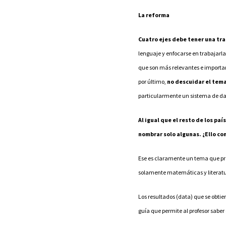
La reforma
Cuatro ejes debe tener una tr
lenguaje y enfocarse en trabajarla
que son más relevantes e important
por último,
no descuidar el tema
particularmente un sistema de dat
Al igual que el resto de los pa
nombrar solo algunas. ¿Ello co
Ese es claramente un tema que pr
solamente matemáticas y literatur
Los resultados (data) que se obtie
guía que permite al profesor saber