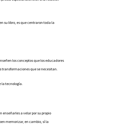
 su libro, es que centraron toda la
enseñen los conceptos que los educadores
as transformaciones que se necesitan.
 la tecnología.
n enseñarles a velar por su propio
aben memorizar, en cambio, sí la