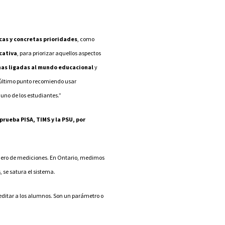
cas y concretas prioridades
, como
cativa
, para priorizar aquellos aspectos
onas ligadas al mundo educacional
y
e último punto recomiendo usar
uno de los estudiantes.”
prueba PISA, TIMS y la PSU, por
mero de mediciones. En Ontario, medimos
 se satura el sistema.
reditar a los alumnos. Son un parámetro o