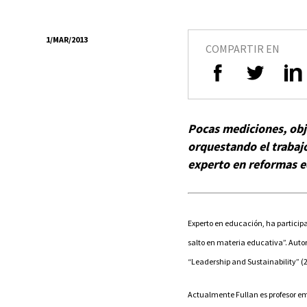
1/MAR/2013
COMPARTIR EN
Pocas mediciones, obje
orquestando el trabajo
experto en reformas e
Experto en educación, ha partici
salto en materia educativa”. Auto
“Leadership and Sustainability” (20
Actualmente Fullan es profesor em