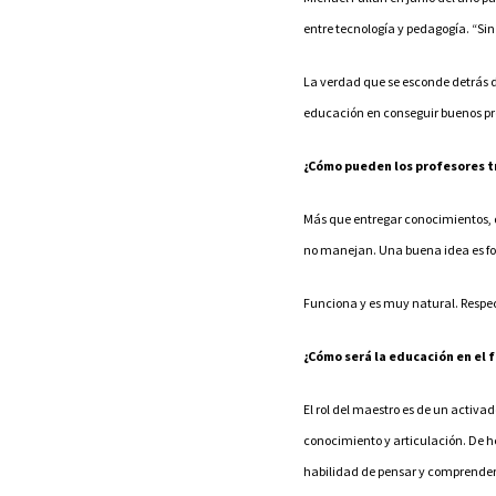
entre tecnología y pedagogía. “Sin 
La verdad que se esconde detrás d
educación en conseguir buenos prof
¿Cómo pueden los profesores t
Más que entregar conocimientos, d
no manejan. Una buena idea es form
Funciona y es muy natural. Respect
¿Cómo será la educación en el f
El rol del maestro es de un activad
conocimiento y articulación. De he
habilidad de pensar y comprender 