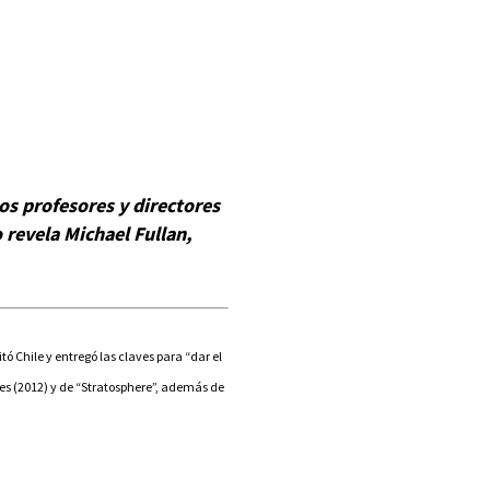
os profesores y directores
 revela Michael Fullan,
itó Chile y entregó las claves para “dar el
es (2012) y de “Stratosphere”, además de