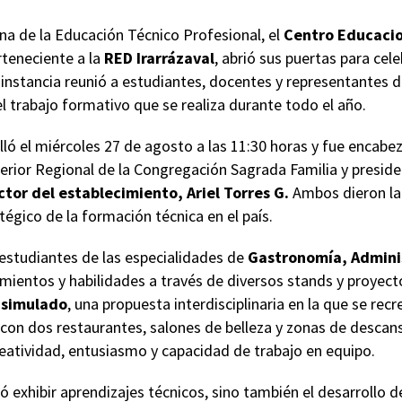
a de la Educación Técnico Profesional, el
Centro Educacio
rteneciente a la
RED Irarrázaval
, abrió sus puertas para cel
a instancia reunió a estudiantes, docentes y representantes 
l trabajo formativo que se realiza durante todo el año.
lló el miércoles 27 de agosto a las 11:30 horas y fue encabe
perior Regional de la Congregación Sagrada Familia y presid
ctor del establecimiento, Ariel Torres G.
Ambos dieron la 
tégico de la formación técnica en el país.
 estudiantes de las especialidades de
Gastronomía, Adminis
mientos y habilidades a través de diversos stands y proyect
 simulado
, una propuesta interdisciplinaria en la que se rec
on dos restaurantes, salones de belleza y zonas de descanso
eatividad, entusiasmo y capacidad de trabajo en equipo.
ió exhibir aprendizajes técnicos, sino también el desarrollo 