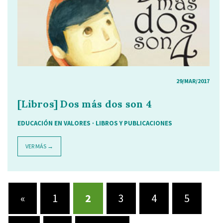
29/MAR/2017
[Libros] Dos más dos son 4
EDUCACIÓN EN VALORES
·
LIBROS Y PUBLICACIONES
VER MÁS →
«
1
2
3
4
5