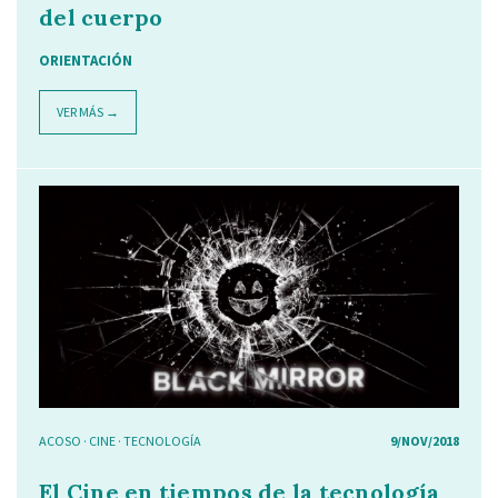
del cuerpo
ORIENTACIÓN
VER MÁS →
ACOSO
·
CINE
·
TECNOLOGÍA
9/NOV/2018
El Cine en tiempos de la tecnología