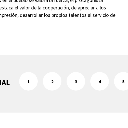
n el pueblo se valora la fuerza, el protagonista
destaca el valor de la cooperación, de apreciar a los
presión, desarrollar los propios talentos al servicio de
IAL
1
2
3
4
5