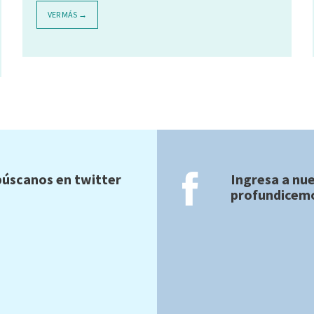
VER MÁS →
úscanos en twitter
Ingresa a nu
profundicemo