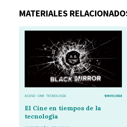
MATERIALES RELACIONADO
ACOSO
·
CINE
·
TECNOLOGÍA
9/NOV/2018
El Cine en tiempos de la
tecnología