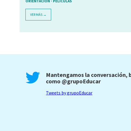
ORIENTACIÓN · PELICULAS
VER MÁS →
Mantengamos la conversación, b
como
@grupoEducar
Tweets by grupoEducar