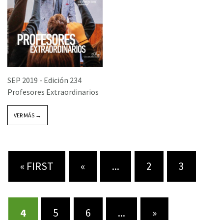
SEP 2019 -
Edición 234
Profesores Extraordinarios
VER MÁS →
« FIRST
«
...
2
3
4
5
6
...
»