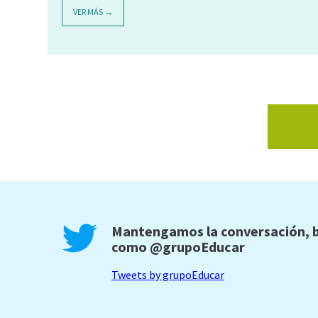
VER MÁS →
Mantengamos la conversación, b
como
@grupoEducar
Tweets by grupoEducar