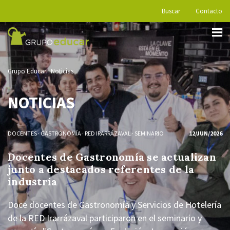
Buscar
Contacto
Grupo Educar
Noticias
NOTICIAS
DOCENTES
·
GASTRONOMÍA
·
RED IRARRÁZAVAL
·
SEMINARIO
12/JUN/2026
Docentes de Gastronomía se actualizan
junto a destacados referentes de la
industria
Doce docentes de Gastronomía y Servicios de Hotelería
de la RED Irarrázaval participaron en el seminario y