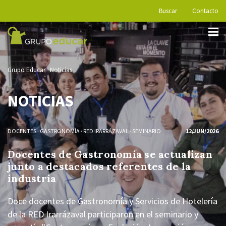
Buscar
Contacto
Grupo Educar
Noticias
NOTICIAS
DOCENTES
·
GASTRONOMÍA
·
RED IRARRÁZAVAL
·
SEMINARIO
12/JUN/2026
Docentes de Gastronomía se actualizan
junto a destacados referentes de la
industria
Doce docentes de Gastronomía y Servicios de Hotelería
de la RED Irarrázaval participaron en el seminario y