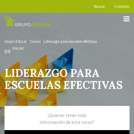
Buscar
Contacto
Grupo Educar
Cursos
Liderazgo para escuelas efectivas
ONLINE
LIDERAZGO PARA
ESCUELAS EFECTIVAS
¿Quieres tener más
información de este curso?